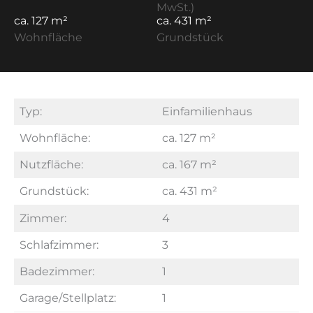
MwSt.)
ca. 127 m²
ca. 431 m²
Wohnfläche
Grundstück
Typ:
Einfamilienhaus
Wohnfläche:
ca. 127 m²
Nutzfläche:
ca. 167 m²
Grundstück:
ca. 431 m²
Zimmer:
4
Schlafzimmer:
3
Badezimmer:
1
Garage/Stellplatz:
1