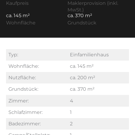
Kaufpreis
Maklerprovision (inkl.
MwSt.)
ca. 145 m²
ca. 370 m²
Wohnfläche
Grundstück
Typ:
Einfamilienhaus
Wohnfläche:
ca. 145 m²
Nutzfläche:
ca. 200 m²
Grundstück:
ca. 370 m²
Zimmer:
4
Schlafzimmer:
1
Badezimmer:
2